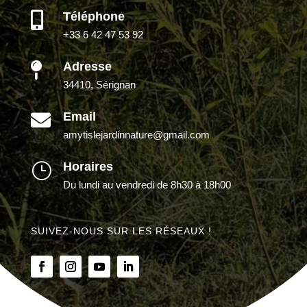
Téléphone

+33 6 42 47 53 92
Adresse

34410, Sérignan
Email

amytislejardinnature@gmail.com
Horaires
}
Du lundi au vendredi de 8h30 à 18h00
SUIVEZ-NOUS SUR LES RÉSEAUX !