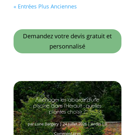
« Entrées Plus Anciennes
Demandez votre devis gratuit et
personnalisé
Aménager les abords d’une
piscine dans l’Hérault : quelles
plantes choisir ?
par
Lune Dargery
|
24 juillet 2026
|
Jardin
| 0
Commentaires