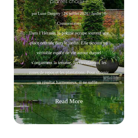
plantes choisir ?
par
Lune Dargery
|
24 juillet 2026
|
Jardin
| 0
Commentaires
Dans l’Hérault, la piscine occupe souvent une
place centrale dans le jardin. Elle devient un
véritable espace de vie autour duquel
s’organisent la terrasse, les circulations, les
zones de repos et les plantations. Pour obtenir
un résultat harmonieux, il ne suffit...
Read More