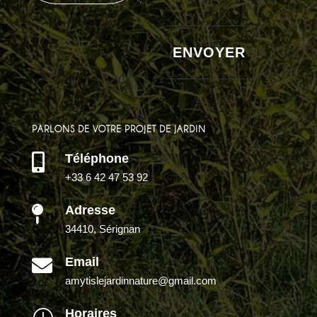
ENVOYER
PARLONS DE VOTRE PROJET DE JARDIN
Téléphone

+33 6 42 47 53 92
Adresse

34410, Sérignan
Email

amytislejardinnature@gmail.com
Horaires