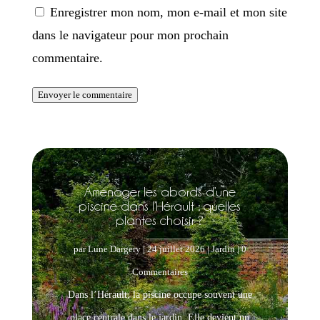
Enregistrer mon nom, mon e-mail et mon site
dans le navigateur pour mon prochain
commentaire.
Envoyer le commentaire
Aménager les abords d’une
piscine dans l’Hérault : quelles
plantes choisir ?
par
Lune Dargery
|
24 juillet 2026
|
Jardin
| 0
Commentaires
Dans l’Hérault, la piscine occupe souvent une
place centrale dans le jardin. Elle devient un